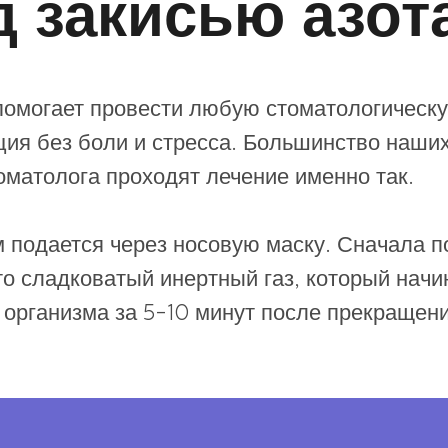
д закисью азот
 помогает провести любую стоматологическ
ция без боли и стресса. Большинство наши
матолога проходят лечение именно так.
м подается через носовую маску. Сначала п
о сладковатый инертный газ, который начи
 организма за 5-10 минут после прекращени