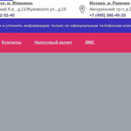
ск, м. Мякинино
Москва, м. Раменки
кий б-р., д.21
/Жуковского ул., д.19
Мичуринский пр-т, д.
12-52-40
+7 (495) 380-40-20
ти и уточнять информацию только по официальным телефонам клин
Контакты
Налоговый вычет
ДМС