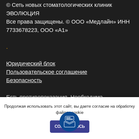
© Сеть новых стоматологических клиник
ЭВОЛЮЦИЯ
Все права защищены. © ООО «‎Медлайн» ИНН
7733678223, ООО «А1»
.
Юридический блок
Пользовательское соглашение
Безопасность
Есть противопоказания. Необходима
консультация специалиста!
Продолжая использовать этот сайт, вы даете согласие на обработку
файлов cookie
Лицензия: Л041-01137-77/00359748 от
19.02.2020
СОГЛАШАЮСЬ
Цены, указанные на сайте, не являются