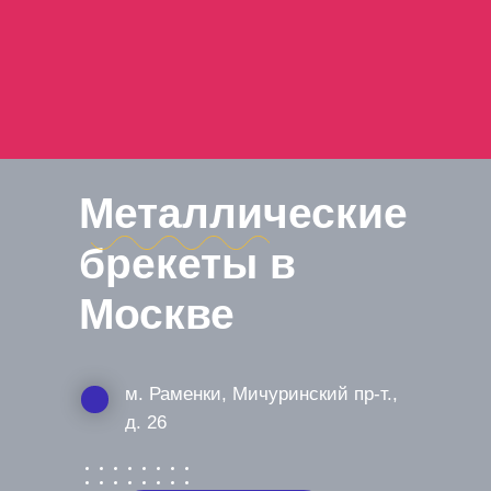
Металлические
брекеты в
Москве
м. Раменки, Мичуринский пр-т.,
д. 26