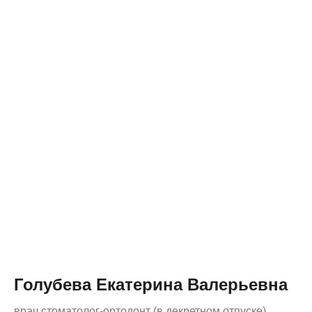
Голубева Екатерина Валерьевна
врач стоматолог-ортодонт (в декретном отпуске)