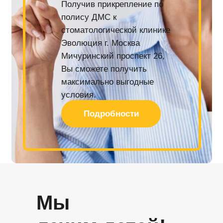
Получив прикрепление по
полису ДМС к
стоматологической клинике
Эволюция г. Москва
Мичуринский проспект 26,
Вы сможете получить
максимально выгодные
условия.
Подробности
Мы