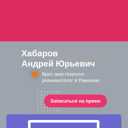
Хабаров
Андрей Юрьевич
Врач анестезиолог-
реаниматолог в Раменках
Записаться на прием