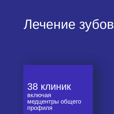
Лечение зубо
испра
38 клиник
в ран
орт
включая
медцентры общего
пла
профиля