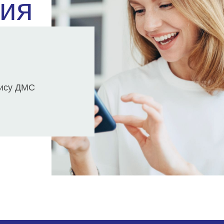
ия
лису ДМС