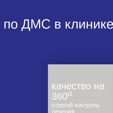
в по ДМС в клиник
вление прикуса
качество на
нем возрасте
о-
o
360
стины
строгий контроль
лечения