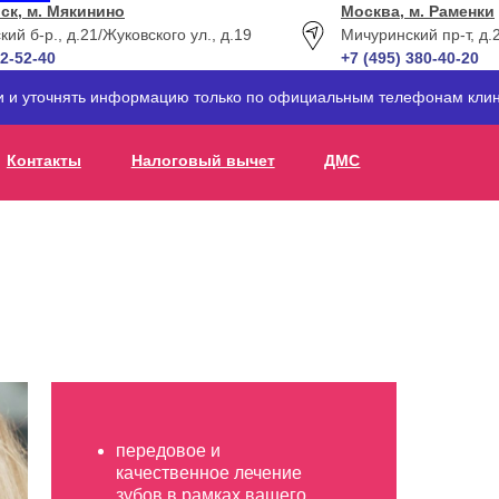
ск, м. Мякинино
Москва, м. Раменки
кий б-р., д.21
/Жуковского ул., д.19
Мичуринский пр-т, д.
12-52-40
+7 (495) 380-40-20
ти и уточнять информацию только по официальным телефонам клин
Контакты
Налоговый вычет
ДМС
передовое и
качественное лечение
зубов в рамках вашего