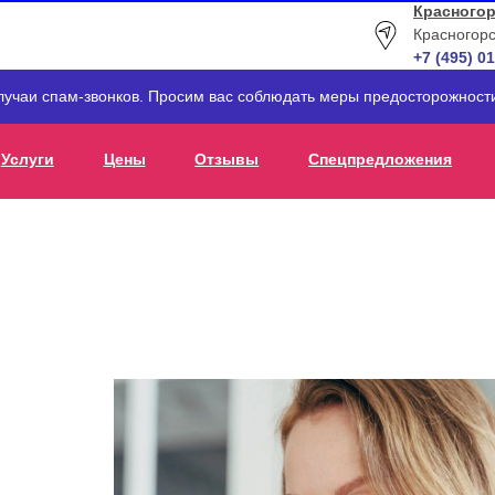
Красногор
Красногорс
+7 (495) 0
лучаи спам-звонков. Просим вас соблюдать меры предосторожнос
Услуги
Цены
Отзывы
Спецпредложения