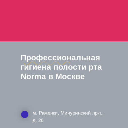
Профессиональная
гигиена полости рта
Norma в Москве
м. Раменки, Мичуринский пр-т.,
д. 26