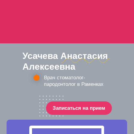
Усачева Анастасия
Алексеевна
Врач стоматолог-
пародонтолог в Раменках
Записаться на прием