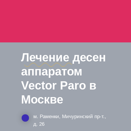
Лечение десен
аппаратом
Vector Paro в
Москве
м. Раменки, Мичуринский пр-т.,
д. 26