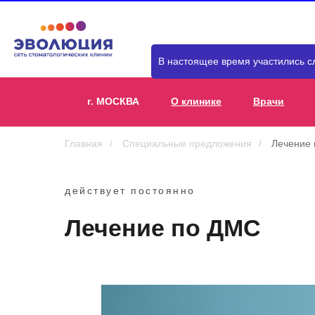
В настоящее время участились с
г. МОСКВА
О клинике
Врачи
Главная
/
Специальные предложения
/
Лечение
действует постоянно
Лечение по ДМС