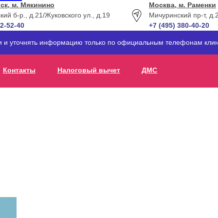
ск, м. Мякинино
Москва, м. Раменки
кий б-р., д.21
/Жуковского ул., д.19
Мичуринский пр-т, д.
12-52-40
+7 (495) 380-40-20
ти и уточнять информацию только по официальным телефонам клин
Контакты
Налоговый вычет
ДМС