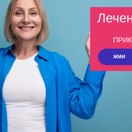
Лече
ПРИК
ЖМИ