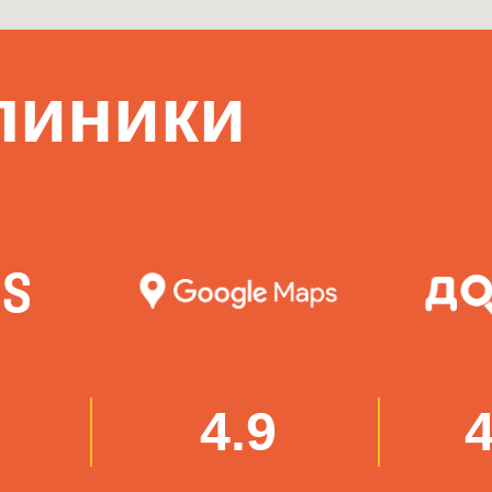
линики
4.9
4