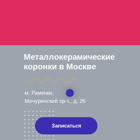
Металлокерамические
коронки в Москве
м. Раменки,
Мичуринский пр-т., д. 26
Записаться