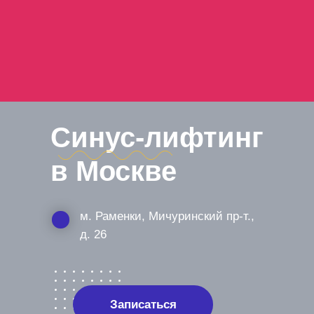
Синус-лифтинг
в Москве
м. Раменки, Мичуринский пр-т.,
д. 26
Записаться