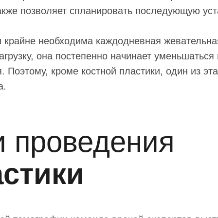
также позволяет спланировать последующую уст
 крайне необходима каждодневная жевательная 
нагрузку, она постепенно начинает уменьшатьс
я. Поэтому, кроме костной пластики, один из э
а.
и проведения
астики