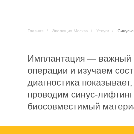
Главная
/
Эволюция Москва
/
Услуги
/
Синус-л
Имплантация — важный э
операции и изучаем сост
диагностика показывает,
проводим синус-лифтинг
биосовместимый материа