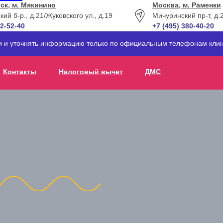
ск, м. Мякинино
Москва, м. Раменки
кий б-р., д.21
/Жуковского ул., д.19
Мичуринский пр-т, д.
12-52-40
+7 (495) 380-40-20
ти и уточнять информацию только по официальным телефонам клин
Контакты
Налоговый вычет
ДМС