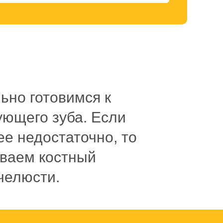
ьно готовимся к
ующего зуба. Если
ее недостаточно, то
иваем костный
челюсти.