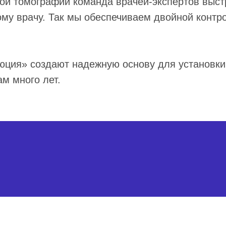
й томографии команда врачей-экспертов выстр
ому врачу. Так мы обеспечиваем двойной контр
юция» создают надежную основу для установки
м много лет.