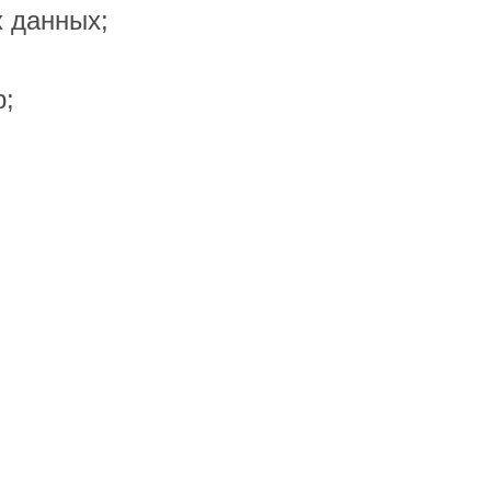
х данных;
р;