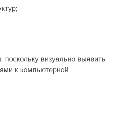
уктур;
, поскольку визуально выявить
иями к компьютерной