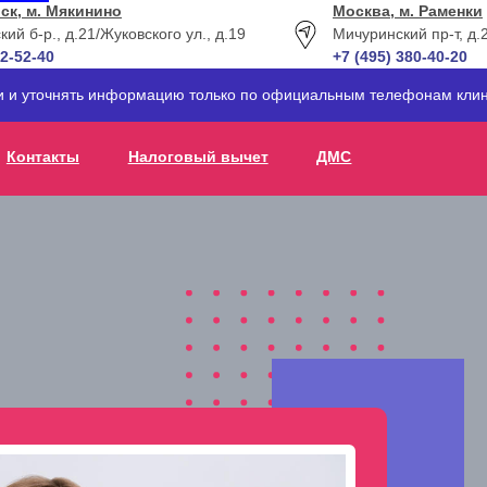
ск, м. Мякинино
Москва, м. Раменки
кий б-р., д.21
/Жуковского ул., д.19
Мичуринский пр-т, д.
12-52-40
+7 (495) 380-40-20
ти и уточнять информацию только по официальным телефонам клин
Контакты
Налоговый вычет
ДМС