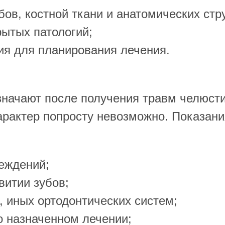
бов, костной ткани и анатомических стр
ытых патологий;
 для планирования лечения.
значают после получения травм челюсти
арактер попросту невозможно. Показан
еждений;
витии зубов;
, иных ортодонтических систем;
о назначенном лечении;