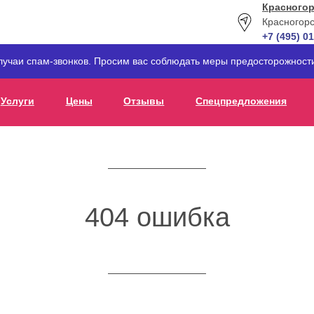
Красногор
Красногорс
+7 (495) 0
лучаи спам-звонков. Просим вас соблюдать меры предосторожнос
Услуги
Цены
Отзывы
Спецпредложения
404 ошибка