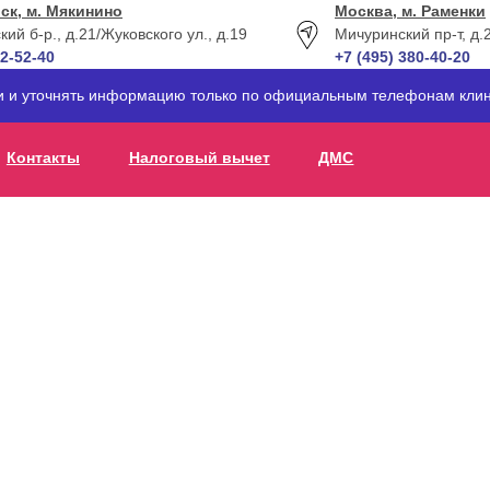
ск, м. Мякинино
Москва, м. Раменки
кий б-р., д.21
/Жуковского ул., д.19
Мичуринский пр-т, д.
12-52-40
+7 (495) 380-40-20
ти и уточнять информацию только по официальным телефонам клин
Контакты
Налоговый вычет
ДМС