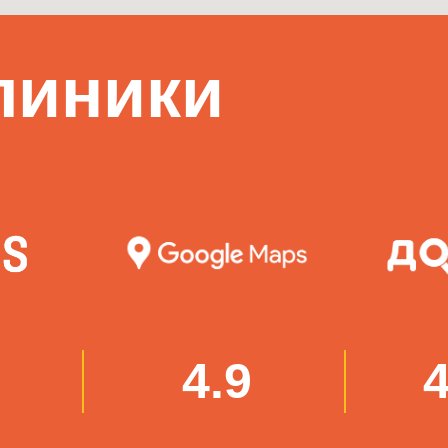
линики
4.9
4